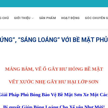
G CHỦ
GIỚI THIỆU
SẢN PHẨM
HOẠT ĐỘNG
GÓC CHUYÊN G
CỨNG”, “SÁNG LOÁNG” VỚI BỀ MẶT PH
MẢNG BÁM, VẾ Ố GÂY HƯ HỎNG BỀ MẶT
VẾT XƯỚC NHẸ GÂY HƯ HẠI LỚP SƠN
Giải Pháp Phủ Bóng Bảo Vệ Bề Mặt Sơn Xe Một Các
Bí quyết Giúp Bóng Loáng Cho Xế yêu Như Mới!