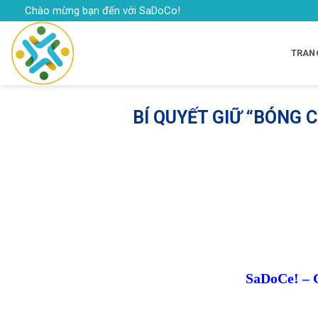
Skip
Chào mừng bạn đến với SaDoCo!
to
content
TRAN
BÍ QUYẾT GIỮ “BÓNG 
SaDoCe! – 