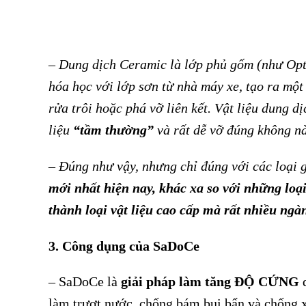
–
Dung dịch Ceramic là lớp phủ gốm (như Opti
hóa học với lớp sơn từ nhà máy xe, tạo ra một
rửa trôi hoặc phá vỡ liên kết. Vật liệu dung 
liệu
“tầm thường”
và rất dễ vỡ đúng không n
– Đúng như vậy, nhưng chỉ đúng với các loại 
mới nhất hiện nay, khác xa so với những loạ
thành loại vật liệu cao cấp mà rất nhiều ngà
3. Công dụng của SaDoCe
– SaDoCe là
giải pháp làm tăng ĐỘ CỨNG
d
làm trượt nước, chống bám bụi bẩn và chống 