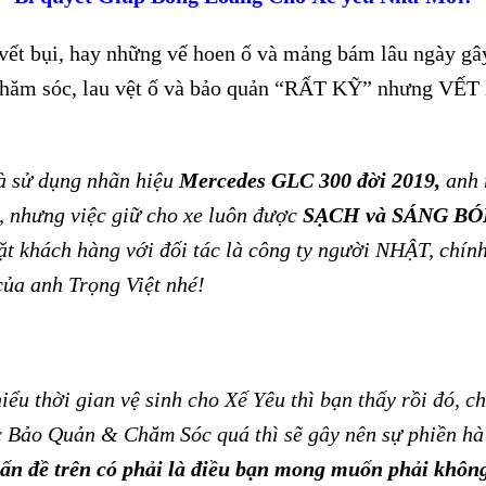
 bụi, hay những vế hoen ố và mảng bám lâu ngày gây
 chăm sóc, lau vệt ố và bảo quản “RẤT KỸ” nhưng VẾT 
và sử dụng nhãn hiệu
Mercedes GLC 300 đời 2019,
anh 
y, nhưng việc giữ cho xe luôn được
SẠCH và SÁNG B
ặt khách hàng với đối tác là công ty người NHẬT, chính 
của anh Trọng Việt nhé!
ểu thời gian vệ sinh cho Xế Yêu thì bạn thấy rồi đó, c
ệc Bảo Quản & Chăm Sóc quá thì sẽ gây nên sự phiền hà
vấn đề trên có phải là điều bạn mong muốn phải khôn