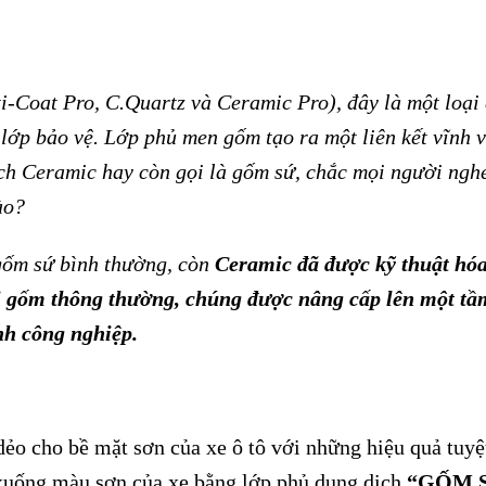
-Coat Pro, C.Quartz và Ceramic Pro), đây là một loại d
 lớp bảo vệ. Lớp phủ men gốm tạo ra một liên kết vĩnh v
dịch Ceramic hay còn gọi là gốm sứ, chắc mọi người nghe
ào?
gốm sứ bình thường, còn
Ceramic đã được kỹ thuật hóa 
i gốm thông thường, chúng được nâng cấp lên một tầm
nh công nghiệp.
ẻo cho bề mặt sơn của xe ô tô với những hiệu quả tuyệ
xuống màu sơn của xe bằng lớp phủ dung dịch
“GỐM 