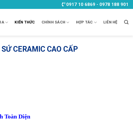
0917 10 6869 - 0978 188 901
IA
KIẾN THỨC
CHÍNH SÁCH
HỢP TÁC
LIÊN HỆ
Ủ SỨ CERAMIC CAO CẤP
h Toàn Diện