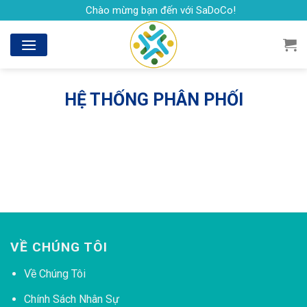
Skip
Chào mừng bạn đến với SaDoCo!
to
content
HỆ THỐNG PHÂN PHỐI
VỀ CHÚNG TÔI
Về Chúng Tôi
Chính Sách Nhân Sự