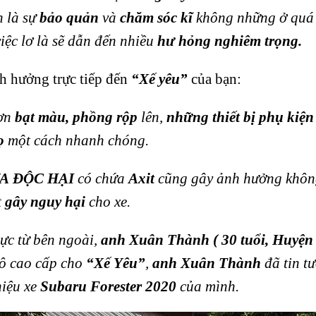
h là sự
bảo quản
và
chăm sóc kĩ
không những ở quá 
iệc lơ là sẽ dẫn đến nhiều
hư hỏng nghiêm trọng.
nh hưởng trực tiếp đến
“Xế yêu”
của bạn:
sơn
bạt màu, phồng rộp
lên,
những thiết bị phụ kiện
ọ
một cách nhanh chóng.
A ĐỘC HẠI
có chứa
Axit
cũng gây ảnh hưởng không
t
gây nguy hại
cho xe.
ực từ bên ngoài,
anh Xuân Thành
( 30 tuổi, Huyệ
tô cao cấp cho
“Xế Yêu”
,
anh Xuân Thành
đã tin t
iệu xe
Subaru Forester 2020
của mình.