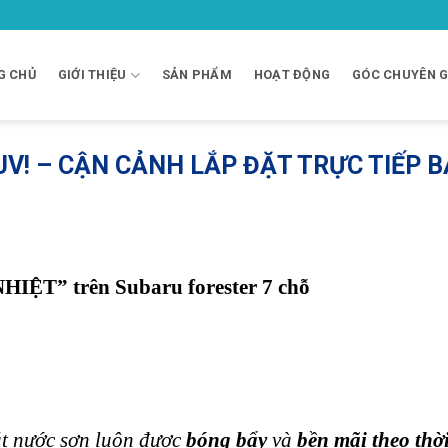
G CHỦ
GIỚI THIỆU
SẢN PHẨM
HOẠT ĐỘNG
GÓC CHUYÊN G
V! – CẬN CẢNH LẮP ĐẶT TRỰC TIẾP B
T” trên Subaru forester 7 chỗ
ặt nước sơn luôn được
bóng bẩy
và
bền mãi theo thờ