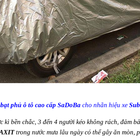
t
bạt phủ ô tô cao cấp SaDoBa
cho nhãn hiệu xe
Sub
ực kì bền chắc, 3 đến 4 người kéo không rách, đảm b
AXIT
trong nước mưa lâu ngày có thể gây ăn mòn, 