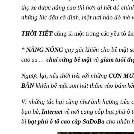
thọ xe được nâng cao thì hơn ai hết đó chín
những lúc đậu cố định, một nơi nào đó mà v
THỜI TIẾT
cũng là một trong các yếu tố ả
* NẮNG NÓNG
gay gắt khiến cho bề mặt 
cao su …
chai cứng bề mặt
và
giảm tuổi th
Ngược lại, nếu thời tiết với những
CƠN MƯ
BẨN
khiến bề mặt sơn hút thấm vào bám kế
Vì những tác hại cũng như ảnh hưởng tiêu c
bạn bè,
Internet
về nơi cung cấp bạt phủ ô 
bị
bạt phủ ô tô cao cấp SaDoBa
cho nhãn h