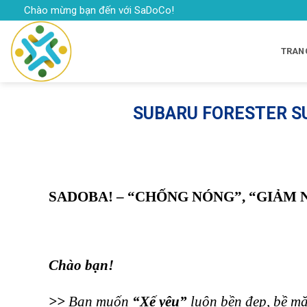
Skip
Chào mừng bạn đến với SaDoCo!
to
content
TRAN
SUBARU FORESTER SU
SADOBA! – “CHỐNG NÓNG”, “GIẢM NHIỆ
Chào bạn!
>>
Bạn muốn
“Xế yêu”
luôn bền đẹp, bề m