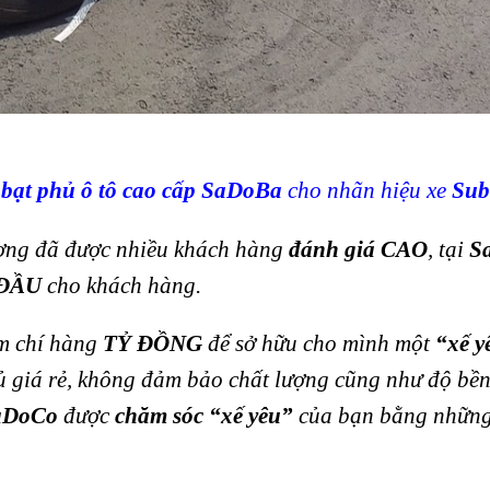
t
bạt phủ ô tô cao cấp SaDoBa
cho nhãn hiệu xe
Sub
ượng đã được nhiều khách hàng
đánh giá
CAO
, tại
S
ĐẦU
cho khách hàng.
m chí hàng
TỶ
ĐỒNG
để sở hữu cho mình một
“xế y
ủ giá rẻ, không đảm bảo chất lượng cũng như độ bền 
aDoCo
được
chăm sóc
“xế yêu”
của bạn bằng nhữn