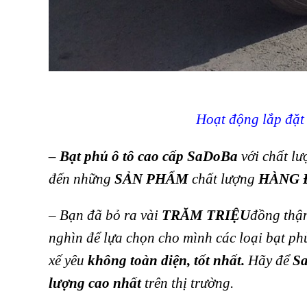
Hoạt động lắp đặ
–
Bạt phủ ô tô cao cấp SaDoBa
với chất l
đến những
SẢN PHẨM
chất lượng
HÀNG 
– Bạn đã bỏ ra vài
TRĂM TRIỆU
đồng thậ
nghìn để lựa chọn cho mình các loại bạt ph
xế yêu
không toàn diện, tốt nhất.
Hãy để
S
lượng cao nhất
trên thị trường.