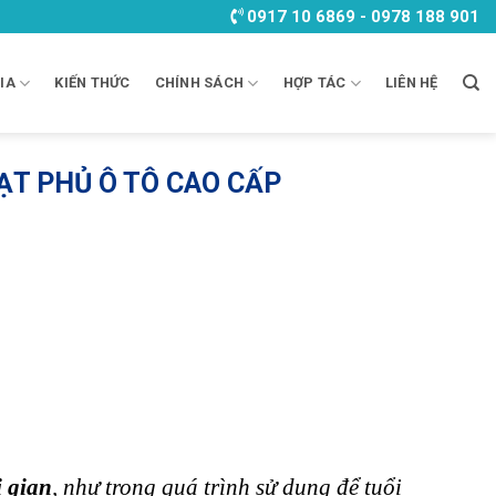
0917 10 6869 - 0978 188 901
IA
KIẾN THỨC
CHÍNH SÁCH
HỢP TÁC
LIÊN HỆ
ẠT PHỦ Ô TÔ CAO CẤP
i gian
, như trong quá trình sử dụng để tuổi